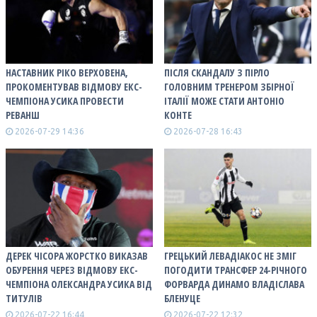
НАСТАВНИК РІКО ВЕРХОВЕНА,
ПІСЛЯ СКАНДАЛУ З ПІРЛО
ПРОКОМЕНТУВАВ ВІДМОВУ ЕКС-
ГОЛОВНИМ ТРЕНЕРОМ ЗБІРНОЇ
ЧЕМПІОНА УСИКА ПРОВЕСТИ
ІТАЛІЇ МОЖЕ СТАТИ АНТОНІО
РЕВАНШ
КОНТЕ
2026-07-29 14:36
2026-07-28 16:43
ДЕРЕК ЧІСОРА ЖОРСТКО ВИКАЗАВ
ГРЕЦЬКИЙ ЛЕВАДІАКОС НЕ ЗМІГ
ОБУРЕННЯ ЧЕРЕЗ ВІДМОВУ ЕКС-
ПОГОДИТИ ТРАНСФЕР 24-РІЧНОГО
ЧЕМПІОНА ОЛЕКСАНДРА УСИКА ВІД
ФОРВАРДА ДИНАМО ВЛАДІСЛАВА
ТИТУЛІВ
БЛЕНУЦЕ
2026-07-22 16:44
2026-07-22 12:32