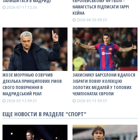
ЗАЛИШИТЬСЯ В МАДРИДІ
ЄВРОПЕЙСЬКОМУ ФУТБОЛІ -
НАМАГЄТЬСЯ ПІДПИСАТИ ГАРРІ
2026-07-17 12:36
КЕЙНА
2026-06-30 09:33
ЖОЗЕ МОУРІНЬЮ ОЗВУЧИВ
ЗАХИСНИКУ БАРСЕЛОНИ ВДАЛОСЯ
ДЕКІЛЬКА ПРИНЦИПОВИХ УМОВ
ЗІБРАТИ ПОВНУ КОЛЕКЦІЮ
СВОГО ПОВЕРНЕННЯ В
ЗОЛОТИХ МЕДАЛЕЙ У ТОПОВИХ
МАДРИДСЬКИЙ РЕАЛ
ЧЕМПІОНАТАХ ЄВРОПИ
2026-05-15 09:31
2026-05-13 09:33
ЕЩЕ НОВОСТИ В РАЗДЕЛЕ "СПОРТ"