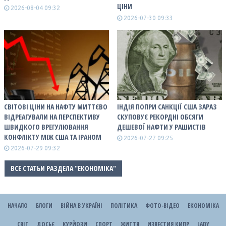
ЦІНИ
2026-08-04 09:32
2026-07-30 09:33
СВІТОВІ ЦІНИ НА НАФТУ МИТТЄВО
ІНДІЯ ПОПРИ САНКЦІЇ США ЗАРАЗ
ВІДРЕАГУВАЛИ НА ПЕРСПЕКТИВУ
СКУПОВУЄ РЕКОРДНІ ОБСЯГИ
ШВИДКОГО ВРЕГУЛЮВАННЯ
ДЕШЕВОЇ НАФТИ У РАШИСТІВ
КОНФЛІКТУ МІЖ США ТА ІРАНОМ
2026-07-27 09:25
2026-07-29 09:32
ВСЕ СТАТЬИ РАЗДЕЛА "ЕКОНОМІКА"
НАЧАЛО
БЛОГИ
ВІЙНА В УКРАЇНІ
ПОЛІТИКА
ФОТО-ВІДЕО
ЕКОНОМІКА
СВІТ
ДОСЬЄ
КУРЙОЗИ
СПОРТ
ЖИТТЯ
ИЗВЕСТИЯ КИПР
LADY