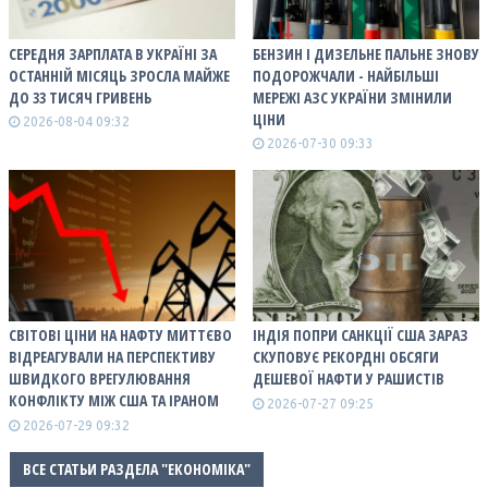
СЕРЕДНЯ ЗАРПЛАТА В УКРАЇНІ ЗА
БЕНЗИН І ДИЗЕЛЬНЕ ПАЛЬНЕ ЗНОВУ
ОСТАННІЙ МІСЯЦЬ ЗРОСЛА МАЙЖЕ
ПОДОРОЖЧАЛИ - НАЙБІЛЬШІ
ДО 33 ТИСЯЧ ГРИВЕНЬ
МЕРЕЖІ АЗС УКРАЇНИ ЗМІНИЛИ
ЦІНИ
2026-08-04 09:32
2026-07-30 09:33
СВІТОВІ ЦІНИ НА НАФТУ МИТТЄВО
ІНДІЯ ПОПРИ САНКЦІЇ США ЗАРАЗ
ВІДРЕАГУВАЛИ НА ПЕРСПЕКТИВУ
СКУПОВУЄ РЕКОРДНІ ОБСЯГИ
ШВИДКОГО ВРЕГУЛЮВАННЯ
ДЕШЕВОЇ НАФТИ У РАШИСТІВ
КОНФЛІКТУ МІЖ США ТА ІРАНОМ
2026-07-27 09:25
2026-07-29 09:32
ВСЕ СТАТЬИ РАЗДЕЛА "ЕКОНОМІКА"