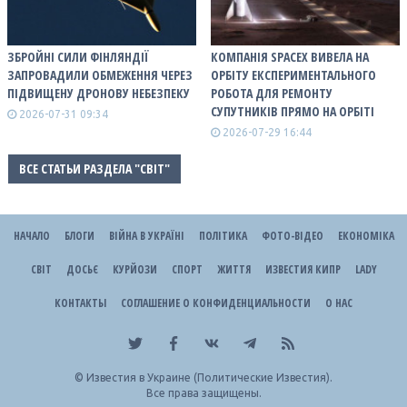
ЗБРОЙНІ СИЛИ ФІНЛЯНДІЇ
КОМПАНІЯ SPACEX ВИВЕЛА НА
ЗАПРОВАДИЛИ ОБМЕЖЕННЯ ЧЕРЕЗ
ОРБІТУ ЕКСПЕРИМЕНТАЛЬНОГО
ПІДВИЩЕНУ ДРОНОВУ НЕБЕЗПЕКУ
РОБОТА ДЛЯ РЕМОНТУ
СУПУТНИКІВ ПРЯМО НА ОРБІТІ
2026-07-31 09:34
2026-07-29 16:44
ВСЕ СТАТЬИ РАЗДЕЛА "СВІТ"
НАЧАЛО
БЛОГИ
ВІЙНА В УКРАЇНІ
ПОЛІТИКА
ФОТО-ВІДЕО
ЕКОНОМІКА
СВІТ
ДОСЬЄ
КУРЙОЗИ
СПОРТ
ЖИТТЯ
ИЗВЕСТИЯ КИПР
LADY
КОНТАКТЫ
СОГЛАШЕНИЕ О КОНФИДЕНЦИАЛЬНОСТИ
О НАС
©
Известия в Украине (Политические Известия).
Все права защищены.