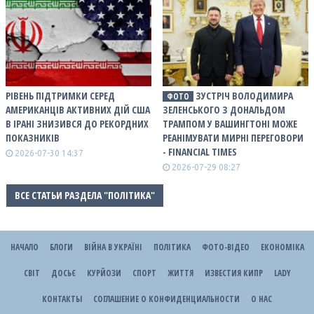
РІВЕНЬ ПІДТРИМКИ СЕРЕД
ЗУСТРІЧ ВОЛОДИМИРА
ФОТО
АМЕРИКАНЦІВ АКТИВНИХ ДІЙ США
ЗЕЛЕНСЬКОГО З ДОНАЛЬДОМ
В ІРАНІ ЗНИЗИВСЯ ДО РЕКОРДНИХ
ТРАМПОМ У ВАШИНГТОНІ МОЖЕ
ПОКАЗНИКІВ
РЕАНІМУВАТИ МИРНІ ПЕРЕГОВОРИ
- FINANCIAL TIMES
2026-07-30 14:37
2026-07-29 08:27
ВСЕ СТАТЬИ РАЗДЕЛА "ПОЛІТИКА"
НАЧАЛО
БЛОГИ
ВІЙНА В УКРАЇНІ
ПОЛІТИКА
ФОТО-ВІДЕО
ЕКОНОМІКА
СВІТ
ДОСЬЄ
КУРЙОЗИ
СПОРТ
ЖИТТЯ
ИЗВЕСТИЯ КИПР
LADY
КОНТАКТЫ
СОГЛАШЕНИЕ О КОНФИДЕНЦИАЛЬНОСТИ
О НАС