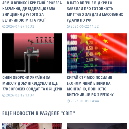
АРМІЯ ВЕЛИКОЇ БРИТАНІЇ ПРОВЕЛА
В НАТО ВПЕРШЕ ВІДКРИТО
НАВЧАННЯ, ДЕ ВІДПРАЦЮВАЛА
ЗАЯВИЛИ ПРО ГОТОВНІСТЬ
ЗНИЩЕННЯ ДРУГОГО ЗА
МИТТЄВО ЗАВДАТИ МАСОВАНИХ
ВЕЛИЧИНОЮ МІСТА РОСІЇ
УДАРІВ ПО РФ
2026-07-27 10:32
2026-06-22 11:32
СИЛИ ОБОРОНИ УКРАЇНИ ЗА
КИТАЙ СТРІМКО ПОСИЛИВ
МИНУЛУ ДОБУ ЛІКВІДУВАЛИ ЩЕ
ЕКОНОМІЧНИЙ ВПЛИВ НА
770 ВОРОЖИХ СОЛДАТ ТА ОФІЦЕРІВ
МОНГОЛІЮ, ПОВНІСТЮ
ВИТІСНИВШИ РФ З РЕГІОНУ
2026-02-12 13:34
2026-01-03 14:44
ЕЩЕ НОВОСТИ В РАЗДЕЛЕ "СВІТ"