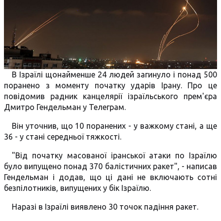
В Ізраїлі щонайменше 24 людей загинуло і понад 500
поранено з моменту початку ударів Ірану. Про це
повідомив радник канцелярії ізраїльського прем'єра
Дмитро Гендельман у Телеграм.
Він уточнив, що 10 поранених - у важкому стані, а ще
36 - у стані середньої тяжкості.
"Від початку масованої іранської атаки по Ізраїлю
було випущено понад 370 балістичних ракет", - написав
Гендельман і додав, що ці дані не включають сотні
безпілотників, випущених у бік Ізраїлю.
Наразі в Ізраїлі виявлено 30 точок падіння ракет.