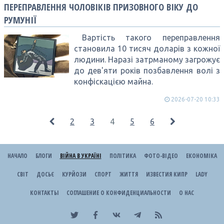
ПЕРЕПРАВЛЕННЯ ЧОЛОВІКІВ ПРИЗОВНОГО ВІКУ ДО
РУМУНІЇ
Вартість такого переправлення
становила 10 тисяч доларів з кожної
людини. Наразі затрманому загрожує
до дев'яти років позбавлення волі з
конфіскацією майна.
2026-07-20 10:33
2
3
4
5
6
НАЧАЛО
БЛОГИ
ВІЙНА В УКРАЇНІ
ПОЛІТИКА
ФОТО-ВІДЕО
ЕКОНОМІКА
СВІТ
ДОСЬЄ
КУРЙОЗИ
СПОРТ
ЖИТТЯ
ИЗВЕСТИЯ КИПР
LADY
КОНТАКТЫ
СОГЛАШЕНИЕ О КОНФИДЕНЦИАЛЬНОСТИ
О НАС