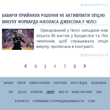
2026-04-30 11:31
БАВАРІЯ ПРИЙНЯЛА РІШЕННЯ НЕ АКТИВУВАТИ ОПЦІЮ
ВИКУПУ ФОРВАРДА НІКОЛАСА ДЖЕКСОНА У ЧЕЛСІ
Орендований у Челсі нападник мав
зіграти 40 матчів у Бундеслізі та Лізі
чемпіонів, щоб спрацювала опція
викупу, прописана в контракті.
2026-04-29 10:29
4
5
6
7
8
НАЧАЛО
БЛОГИ
ВІЙНА В УКРАЇНІ
ПОЛІТИКА
ФОТО-ВІДЕО
ЕКОНОМІКА
СВІТ
ДОСЬЄ
КУРЙОЗИ
СПОРТ
ЖИТТЯ
ИЗВЕСТИЯ КИПР
LADY
КОНТАКТЫ
СОГЛАШЕНИЕ О КОНФИДЕНЦИАЛЬНОСТИ
О НАС