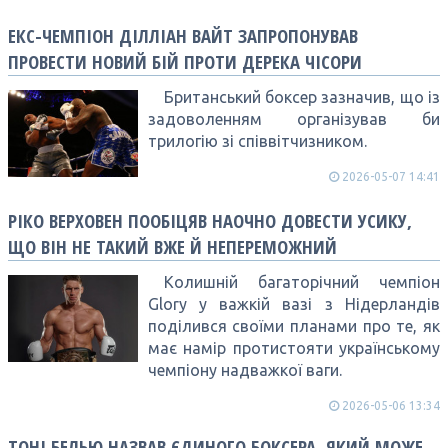
ЕКС-ЧЕМПІОН ДІЛЛІАН ВАЙТ ЗАПРОПОНУВАВ
ПРОВЕСТИ НОВИЙ БІЙ ПРОТИ ДЕРЕКА ЧІСОРИ
Британський боксер зазначив, що із
задоволенням організував би
трилогію зі співвітчизником.
2026-05-07 14:41
РІКО ВЕРХОВЕН ПООБІЦЯВ НАОЧНО ДОВЕСТИ УСИКУ,
ЩО ВІН НЕ ТАКИЙ ВЖЕ Й НЕПЕРЕМОЖНИЙ
Колишній багаторічний чемпіон
Glory у важкій вазі з Нідерландів
поділився своїми планами про те, як
має намір протистояти українському
чемпіону надважкої ваги.
2026-05-06 13:34
ТОНІ БЕЛЬЮ НАЗВАВ ЄДИНОГО БОКСЕРА, ЯКИЙ МОЖЕ